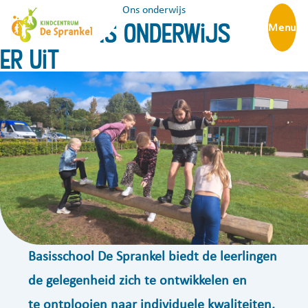
Ons Kindcentrum
Ons onderwijs
Zo ziet ons onderwijs
Menu
er uit
Basisschool De Sprankel biedt de leerlingen
de gelegenheid zich te ontwikkelen en
te ontplooien naar individuele kwaliteiten.