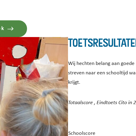
ek
Toetsresultate
Wij hechten belang aan goede re
streven naar een schooltijd waa
krijgt.
Totaalscore , Eindtoets Cito in
Schoolscore